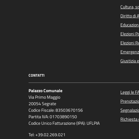
Cultura, s
Diritto di
Educazion
Elezioni 
Elezioni 
Emergenz
Giustizia 
CONTATTI
Palazzo Comunale
Leggi le F
Via Primo Maggio
Prenotaz
20054 Segrate
Codice Fiscale: 83503670156
Segnalazio
Partita IVA: 01703890150
Richiesta 
Codice Unico Fatturazione (IPA): UFLPIA
Tel: +39.02.269.021