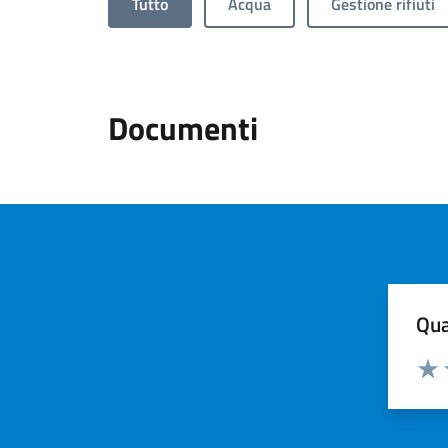
Tutto
Acqua
Gestione rifiuti
Documenti
Qua
Valuta
Valu