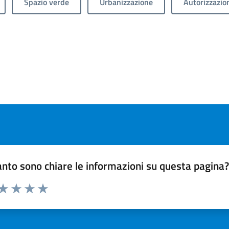
Spazio verde
Urbanizzazione
Autorizzazio
nto sono chiare le informazioni su questa pagina
 da 1 a 5 stelle la pagina
ta 1 stelle su 5
Valuta 2 stelle su 5
Valuta 3 stelle su 5
Valuta 4 stelle su 5
Valuta 5 stelle su 5