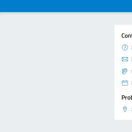
Con
Prob