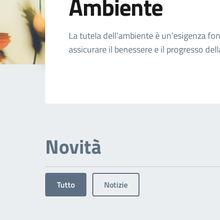
Ambiente
Dettagli dell'arg
La tutela dell’ambiente è un’esigenza f
assicurare il benessere e il progresso dell
Novità
Tutto
Notizie