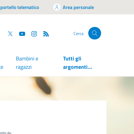
portello telematico
Area personale
tsapp
Facebook
Twitter
YouTube
RSS
Cerca
Bambini e
Tutti gli
te
ragazzi
argomenti...
tito da: