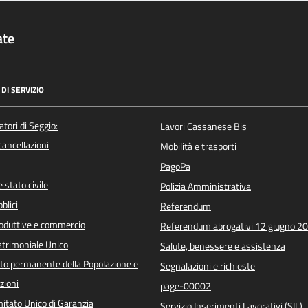
ate
DI SERVIZIO
atori di Seggio:
Lavori Cassanese Bis
/cancellazioni
Mobilità e trasporti
PagoPa
 stato civile
Polizia Amministrativa
blici
Referendum
roduttive e commercio
Referendum abrogativi 12 giugno 2
trimoniale Unico
Salute, benessere e assistenza
o permanente della Popolazione e
Segnalazioni e richieste
zioni
page-00002
itato Unico di Garanzia
Servizio Inserimenti Lavorativi (SIL)