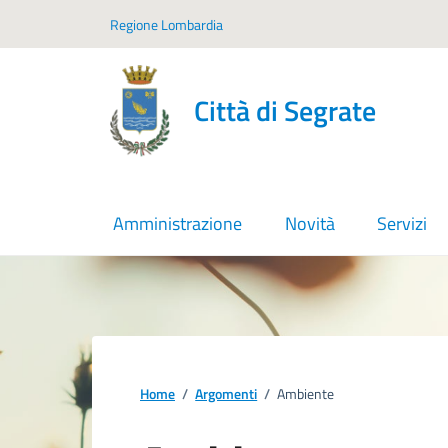
Vai ai contenuti
Vai al footer
Regione Lombardia
Città di Segrate
Amministrazione
Novità
Servizi
Home
/
Argomenti
/
Ambiente