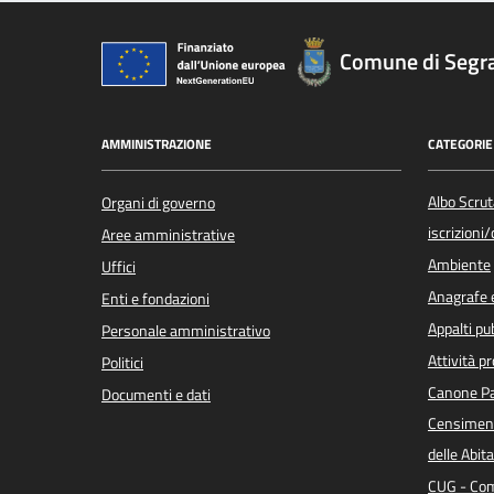
Comune di Segr
AMMINISTRAZIONE
CATEGORIE 
Albo Scrut
Organi di governo
iscrizioni
Aree amministrative
Ambiente
Uffici
Anagrafe e
Enti e fondazioni
Appalti pub
Personale amministrativo
Attività p
Politici
Canone Pa
Documenti e dati
Censiment
delle Abita
CUG - Com