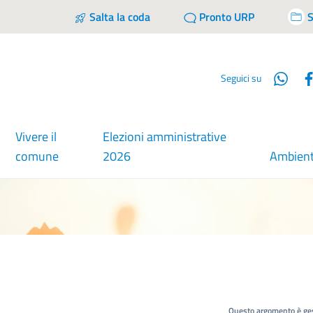
Salta la coda
Pronto URP
S
Wha
Seguici su
Vivere il
Elezioni amministrative
comune
2026
Ambien
Questo argomento è ges