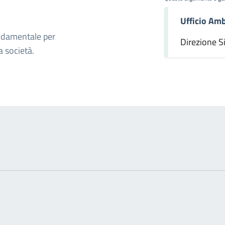
Ufficio Amb
omento
ondamentale per
Direzione S
a società.