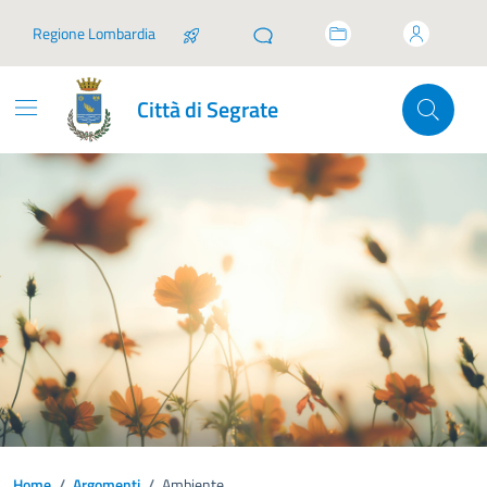
Vai ai contenuti
Vai al footer
Regione Lombardia
Città di Segrate
Home
/
Argomenti
/
Ambiente