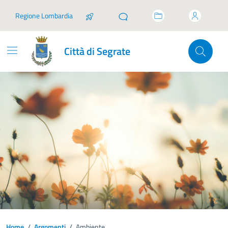
Vai ai contenuti
Vai al footer
Regione Lombardia
Città di Segrate
Home
/
Argomenti
/
Ambiente