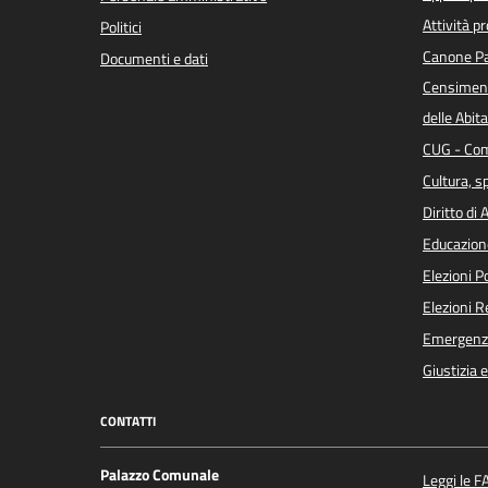
Attività p
Politici
Canone Pa
Documenti e dati
Censiment
delle Abita
CUG - Com
Cultura, s
Diritto di
Educazion
Elezioni 
Elezioni 
Emergenz
Giustizia 
CONTATTI
Palazzo Comunale
Leggi le F