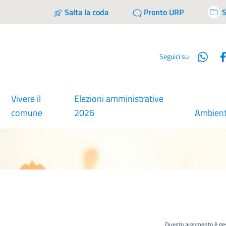
Salta la coda
Pronto URP
S
Wha
Seguici su
Vivere il
Elezioni amministrative
comune
2026
Ambien
Questo argomento è ges