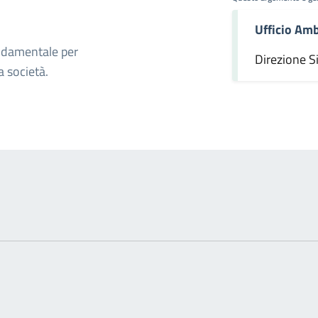
Ufficio Amb
omento
ondamentale per
Direzione S
a società.