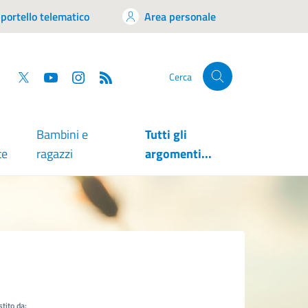
portello telematico
Area personale
tsapp
Facebook
Twitter
YouTube
RSS
Cerca
Bambini e
Tutti gli
te
ragazzi
argomenti...
tito da: