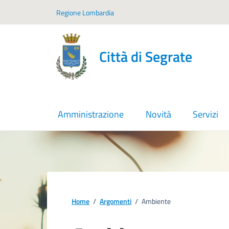
Vai ai contenuti
Vai al footer
Regione Lombardia
Città di Segrate
Amministrazione
Novità
Servizi
Home
/
Argomenti
/
Ambiente