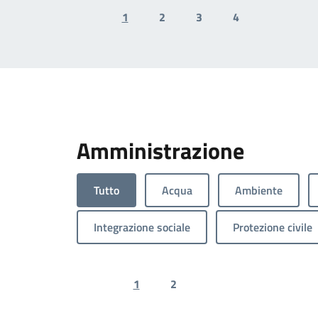
1
2
3
4
Previous page
Next pa
Amministrazione
Tutto
Acqua
Ambiente
Integrazione sociale
Protezione civile
1
2
Previous page
Next page