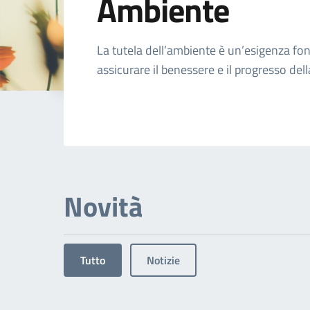
Ambiente
Dettagli dell'arg
La tutela dell’ambiente è un’esigenza f
assicurare il benessere e il progresso dell
Novità
Tutto
Notizie