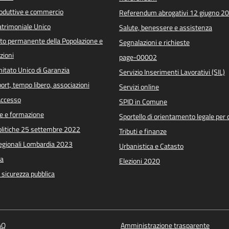
roduttive e commercio
Referendum abrogativi 12 giugno 2
trimoniale Unico
Salute, benessere e assistenza
o permanente della Popolazione e
Segnalazioni e richieste
zioni
page-00002
itato Unico di Garanzia
Servizio Inserimenti Lavorativi (SIL)
port, tempo libero, associazioni
Servizi online
 Accesso
SPID in Comune
e e formazione
Sportello di orientamento legale per c
Politiche 25 settembre 2022
Tributi e finanze
Regionali Lombardia 2023
Urbanistica e Catasto
a
Elezioni 2020
e sicurezza pubblica
AQ
Amministrazione trasparente