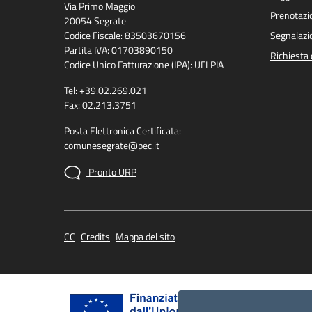
Via Primo Maggio
Prenotaz
20054 Segrate
Codice Fiscale: 83503670156
Segnalazio
Partita IVA: 01703890150
Richiesta 
Codice Unico Fatturazione (IPA): UFLPIA
Tel: +39.02.269.021
Fax: 02.213.3751
Posta Elettronica Certificata:
comunesegrate@pec.it
Pronto URP
CC
Credits
Mappa del sito