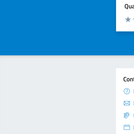
Qua
Valuta
Valu
Con