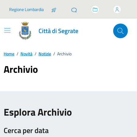
Vai ai contenuti
Vai al footer
Regione Lombardia
Città di Segrate
Home
/
Novità
/
Notizie
/
Archivio
Archivio
Esplora Archivio
Cerca per data