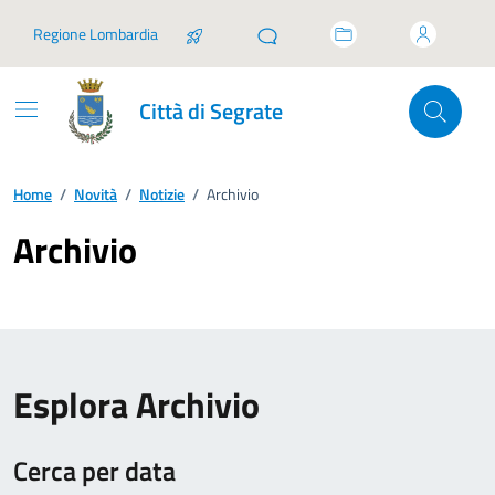
Vai ai contenuti
Vai al footer
Regione Lombardia
Città di Segrate
Home
/
Novità
/
Notizie
/
Archivio
Archivio
Esplora Archivio
Cerca per data