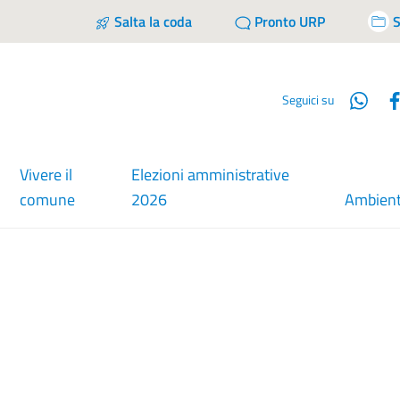
Salta la coda
Pronto URP
S
Wha
Seguici su
Vivere il
Elezioni amministrative
comune
2026
Ambien