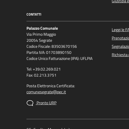
Giustizia 
CONTATTI
Palazzo Comunale
Leggi le F
Via Primo Maggio
Prenotaz
20054 Segrate
Codice Fiscale: 83503670156
Segnalazio
Partita IVA: 01703890150
Richiesta 
Codice Unico Fatturazione (IPA): UFLPIA
Tel: +39.02.269.021
Fax: 02.213.3751
Posta Elettronica Certificata:
comunesegrate@pec.it
Pronto URP