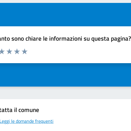
nto sono chiare le informazioni su questa pagina
 da 1 a 5 stelle la pagina
ta 1 stelle su 5
Valuta 2 stelle su 5
Valuta 3 stelle su 5
Valuta 4 stelle su 5
Valuta 5 stelle su 5
tatta il comune
Leggi le domande frequenti