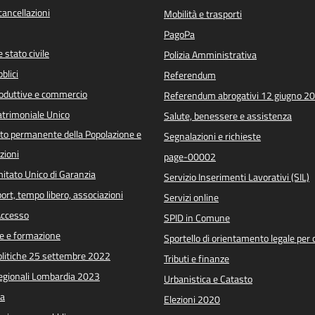
/cancellazioni
Mobilità e trasporti
PagoPa
 stato civile
Polizia Amministrativa
blici
Referendum
roduttive e commercio
Referendum abrogativi 12 giugno 2
trimoniale Unico
Salute, benessere e assistenza
o permanente della Popolazione e
Segnalazioni e richieste
zioni
page-00002
itato Unico di Garanzia
Servizio Inserimenti Lavorativi (SIL)
port, tempo libero, associazioni
Servizi online
 Accesso
SPID in Comune
e e formazione
Sportello di orientamento legale per c
Politiche 25 settembre 2022
Tributi e finanze
Regionali Lombardia 2023
Urbanistica e Catasto
a
Elezioni 2020