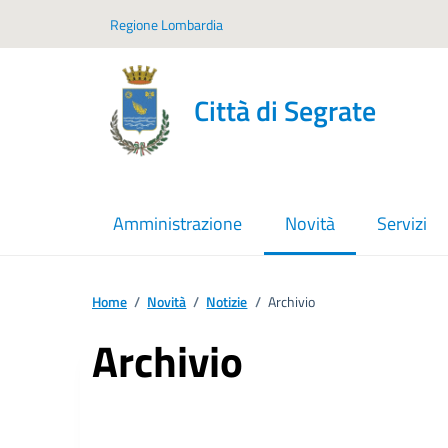
Vai ai contenuti
Vai al footer
Regione Lombardia
Città di Segrate
Amministrazione
Novità
Servizi
menu selezionato
Home
/
Novità
/
Notizie
/
Archivio
Archivio