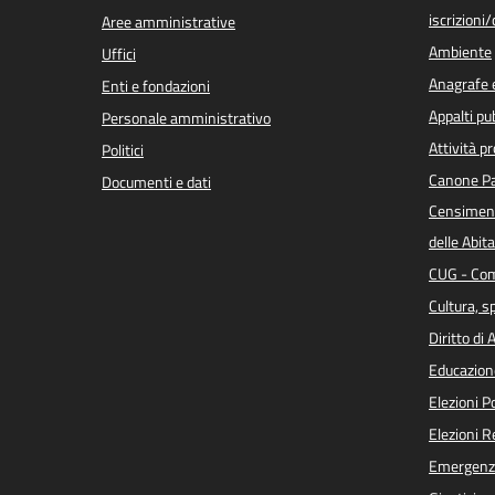
iscrizioni
Aree amministrative
Ambiente
Uffici
Anagrafe e
Enti e fondazioni
Appalti pub
Personale amministrativo
Attività p
Politici
Canone Pa
Documenti e dati
Censiment
delle Abita
CUG - Com
Cultura, s
Diritto di
Educazion
Elezioni 
Elezioni 
Emergenz