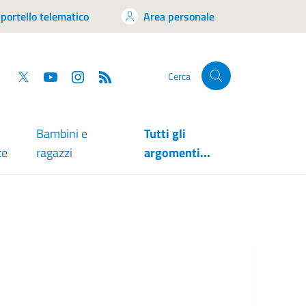
portello telematico
Area personale
tsapp
Facebook
Twitter
YouTube
RSS
Cerca
Bambini e
Tutti gli
te
ragazzi
argomenti...