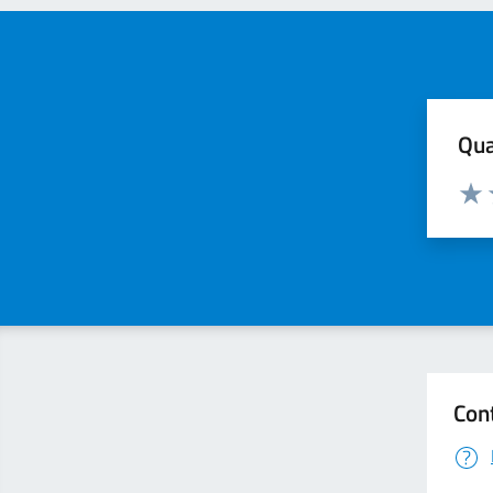
Qua
Valuta
Valu
Con