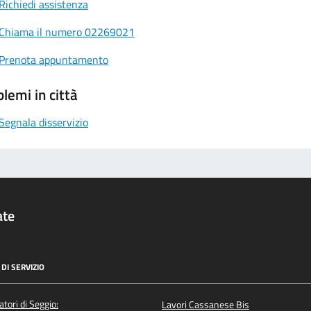
Richiedi assistenza
Chiama il numero 02269021
Prenota appuntamento
lemi in città
Segnala disservizio
ate
DI SERVIZIO
atori di Seggio:
Lavori Cassanese Bis