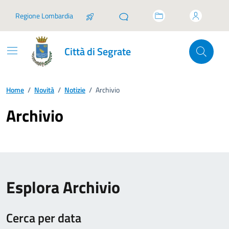
Vai ai contenuti
Vai al footer
Regione Lombardia
Città di Segrate
Home
/
Novità
/
Notizie
/
Archivio
Archivio
Esplora Archivio
Cerca per data