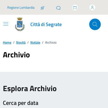
Vai ai contenuti
Vai al footer
Regione Lombardia
Città di Segrate
Home
/
Novità
/
Notizie
/
Archivio
Archivio
Esplora Archivio
Cerca per data