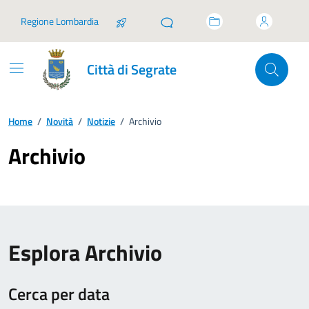
Vai ai contenuti
Vai al footer
Regione Lombardia
Città di Segrate
Home
/
Novità
/
Notizie
/
Archivio
Archivio
Esplora Archivio
Cerca per data