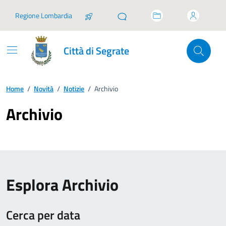
Vai ai contenuti
Vai al footer
Regione Lombardia
Città di Segrate
Home
/
Novità
/
Notizie
/
Archivio
Archivio
Esplora Archivio
Cerca per data