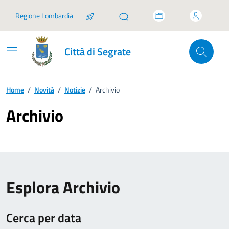
Vai ai contenuti
Vai al footer
Regione Lombardia
Città di Segrate
Home
/
Novità
/
Notizie
/
Archivio
Archivio
Esplora Archivio
Cerca per data