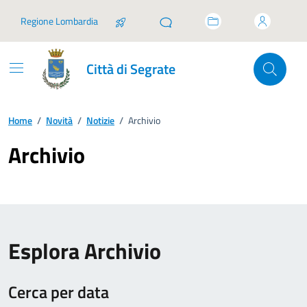
Vai ai contenuti
Vai al footer
Regione Lombardia
Città di Segrate
Home
/
Novità
/
Notizie
/
Archivio
Archivio
Esplora Archivio
Cerca per data