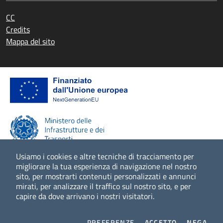
CC
Credits
Mappa del sito
Usiamo i cookies e altre tecniche di tracciamento per
migliorare la tua esperienza di navigazione nel nostro
sito, per mostrarti contenuti personalizzati e annunci
Scopri di più
mirati, per analizzare il traffico sul nostro sito, e per
capire da dove arrivano i nostri visitatori.
COOKIES
I COOKIES
I CO
PREFERENZE
ACCETTO
NEGA