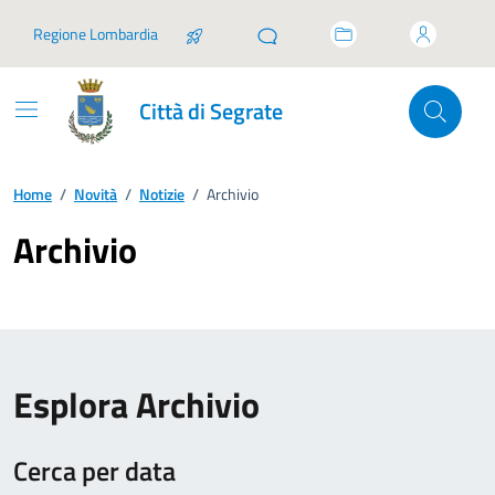
Vai ai contenuti
Vai al footer
Regione Lombardia
Città di Segrate
Home
/
Novità
/
Notizie
/
Archivio
Archivio
Esplora Archivio
Cerca per data