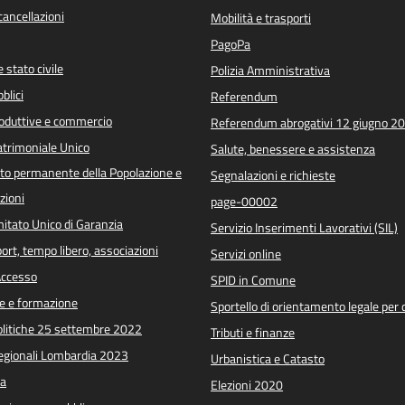
/cancellazioni
Mobilità e trasporti
PagoPa
 stato civile
Polizia Amministrativa
blici
Referendum
roduttive e commercio
Referendum abrogativi 12 giugno 2
trimoniale Unico
Salute, benessere e assistenza
o permanente della Popolazione e
Segnalazioni e richieste
zioni
page-00002
itato Unico di Garanzia
Servizio Inserimenti Lavorativi (SIL)
port, tempo libero, associazioni
Servizi online
 Accesso
SPID in Comune
e e formazione
Sportello di orientamento legale per c
Politiche 25 settembre 2022
Tributi e finanze
Regionali Lombardia 2023
Urbanistica e Catasto
a
Elezioni 2020