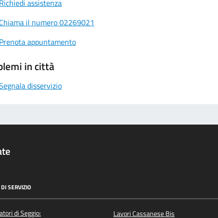
Richiedi assistenza
Chiama il numero 02269021
Prenota appuntamento
lemi in città
Segnala disservizio
ate
DI SERVIZIO
atori di Seggio:
Lavori Cassanese Bis