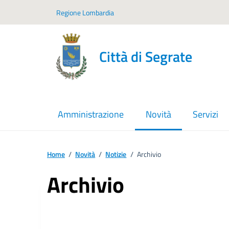
Vai ai contenuti
Vai al footer
Regione Lombardia
Città di Segrate
Amministrazione
Novità
Servizi
menu selezionato
Home
/
Novità
/
Notizie
/
Archivio
Archivio