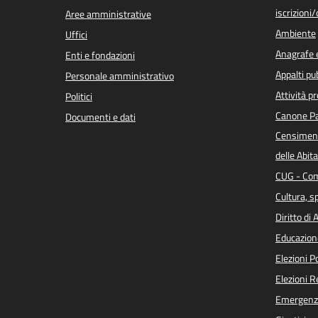
iscrizioni
Aree amministrative
Ambiente
Uffici
Anagrafe e
Enti e fondazioni
Appalti pub
Personale amministrativo
Attività p
Politici
Canone Pa
Documenti e dati
Censiment
delle Abita
CUG - Com
Cultura, s
Diritto di
Educazion
Elezioni 
Elezioni 
Emergenz