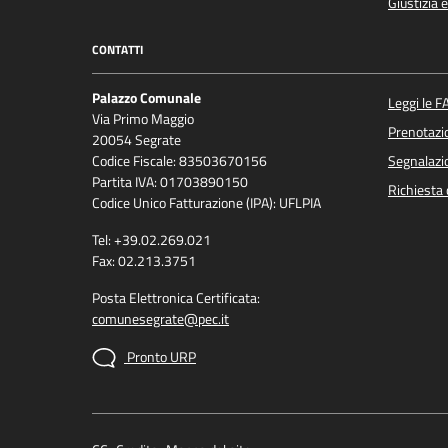
Giustizia 
CONTATTI
Palazzo Comunale
Leggi le F
Via Primo Maggio
Prenotaz
20054 Segrate
Codice Fiscale: 83503670156
Segnalazio
Partita IVA: 01703890150
Richiesta 
Codice Unico Fatturazione (IPA): UFLPIA
Tel: +39.02.269.021
Fax: 02.213.3751
Posta Elettronica Certificata:
comunesegrate@pec.it
Pronto URP