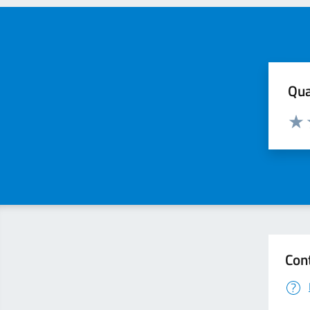
Qua
Valuta
Valu
Con