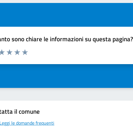
nto sono chiare le informazioni su questa pagina
 da 1 a 5 stelle la pagina
ta 1 stelle su 5
Valuta 2 stelle su 5
Valuta 3 stelle su 5
Valuta 4 stelle su 5
Valuta 5 stelle su 5
tatta il comune
Leggi le domande frequenti