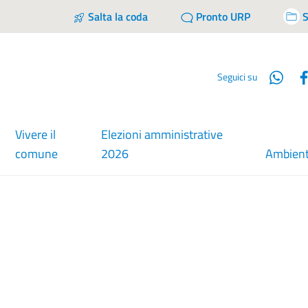
Salta la coda
Pronto URP
S
Wha
Seguici su
Vivere il
Elezioni amministrative
comune
2026
Ambien