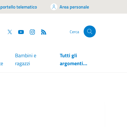
portello telematico
Area personale
tsapp
Facebook
Twitter
YouTube
RSS
Cerca
Bambini e
Tutti gli
te
ragazzi
argomenti...