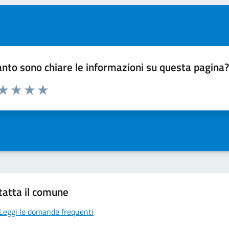
nto sono chiare le informazioni su questa pagina
 da 1 a 5 stelle la pagina
ta 1 stelle su 5
Valuta 2 stelle su 5
Valuta 3 stelle su 5
Valuta 4 stelle su 5
Valuta 5 stelle su 5
tatta il comune
Leggi le domande frequenti