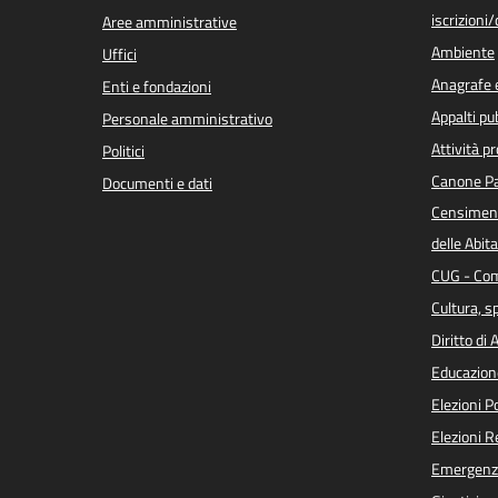
iscrizioni
Aree amministrative
Ambiente
Uffici
Anagrafe e
Enti e fondazioni
Appalti pub
Personale amministrativo
Attività p
Politici
Canone Pa
Documenti e dati
Censiment
delle Abita
CUG - Com
Cultura, s
Diritto di
Educazion
Elezioni 
Elezioni 
Emergenz