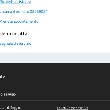
Richiedi assistenza
Chiama il numero 02269021
Prenota appuntamento
lemi in città
Segnala disservizio
ate
DI SERVIZIO
atori di Seggio:
Lavori Cassanese Bis