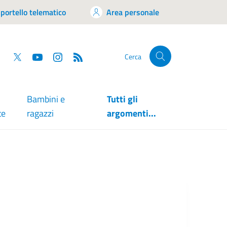
portello telematico
Area personale
tsapp
Facebook
Twitter
YouTube
RSS
Cerca
Bambini e
Tutti gli
te
ragazzi
argomenti...