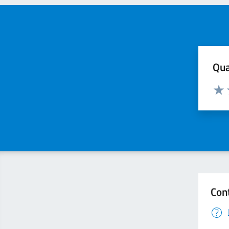
Qua
Valuta
Valu
Con