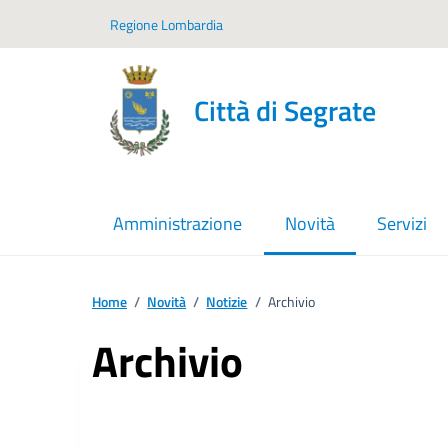
Vai ai contenuti
Vai al footer
Regione Lombardia
Città di Segrate
Amministrazione
Novità
Servizi
menu selezionato
Home
/
Novità
/
Notizie
/
Archivio
Archivio