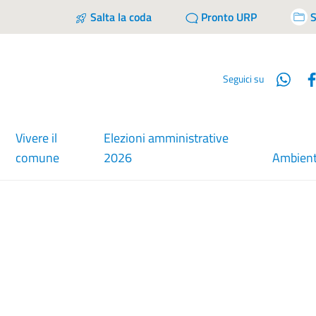
Salta la coda
Pronto URP
S
Wha
Seguici su
Vivere il
Elezioni amministrative
comune
2026
Ambien