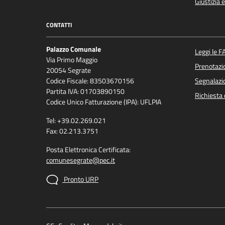
Giustizia 
CONTATTI
Palazzo Comunale
Leggi le F
Via Primo Maggio
Prenotaz
20054 Segrate
Codice Fiscale: 83503670156
Segnalazio
Partita IVA: 01703890150
Richiesta 
Codice Unico Fatturazione (IPA): UFLPIA
Tel: +39.02.269.021
Fax: 02.213.3751
Posta Elettronica Certificata:
comunesegrate@pec.it
Pronto URP