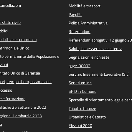
/cancellazioni
Mobilità e trasporti
PagoPa
 stato civile
Polizia Amministrativa
blici
Referendum
roduttive e commercio
Referendum abrogativi 12 giugno 2
trimoniale Unico
Salute, benessere e assistenza
o permanente della Popolazione e
Segnalazioni e richieste
zioni
page-00002
itato Unico di Garanzia
Servizio Inserimenti Lavorativi (SIL)
port, tempo libero, associazioni
Servizi online
 Accesso
SPID in Comune
e e formazione
Sportello di orientamento legale per c
Politiche 25 settembre 2022
Tributi e finanze
Regionali Lombardia 2023
Urbanistica e Catasto
a
Elezioni 2020