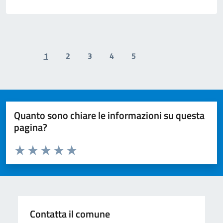
1
2
3
4
5
Previous page
Next page
Quanto sono chiare le informazioni su questa
pagina?
Valuta da 1 a 5 stelle la pagina
Valuta 1 stelle su 5
Valuta 2 stelle su 5
Valuta 3 stelle su 5
Valuta 4 stelle su 5
Valuta 5 stelle su 5
Contatta il comune