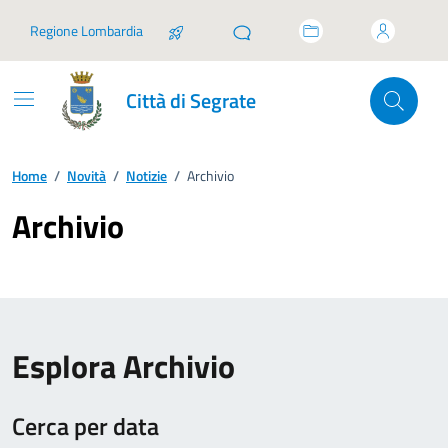
Vai ai contenuti
Vai al footer
Regione Lombardia
Città di Segrate
Home
/
Novità
/
Notizie
/
Archivio
Archivio
Esplora Archivio
Cerca per data