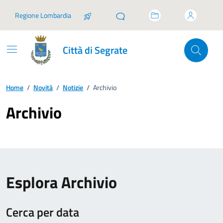
Vai ai contenuti
Vai al footer
Regione Lombardia
Città di Segrate
Home
/
Novità
/
Notizie
/
Archivio
Archivio
Esplora Archivio
Cerca per data