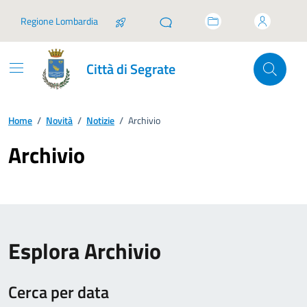
Vai ai contenuti
Vai al footer
Regione Lombardia
Città di Segrate
Home
/
Novità
/
Notizie
/
Archivio
Archivio
Esplora Archivio
Cerca per data