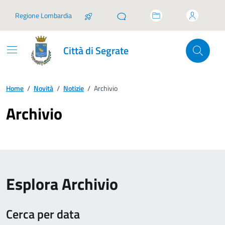
Vai ai contenuti
Vai al footer
Regione Lombardia
Città di Segrate
Home
/
Novità
/
Notizie
/
Archivio
Archivio
Esplora Archivio
Cerca per data