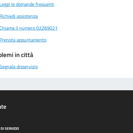
Leggi le domande frequenti
Richiedi assistenza
Chiama il numero 02269021
Prenota appuntamento
lemi in città
Segnala disservizio
ate
DI SERVIZIO