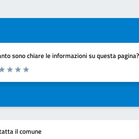
nto sono chiare le informazioni su questa pagina
 da 1 a 5 stelle la pagina
ta 1 stelle su 5
Valuta 2 stelle su 5
Valuta 3 stelle su 5
Valuta 4 stelle su 5
Valuta 5 stelle su 5
tatta il comune