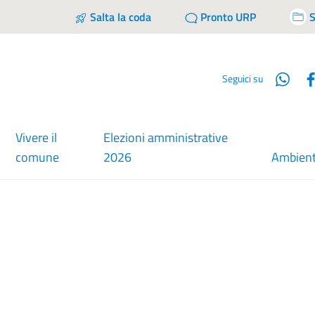
Salta la coda
Pronto URP
S
Wha
Seguici su
Vivere il
Elezioni amministrative
comune
2026
Ambien