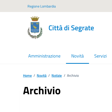
Vai ai contenuti
Vai al footer
Regione Lombardia
Città di Segrate
Amministrazione
Novità
Servizi
menu selezionato
Home
/
Novità
/
Notizie
/
Archivio
Archivio