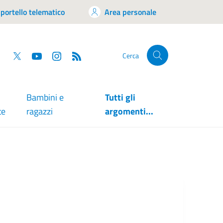
portello telematico
Area personale
tsapp
Facebook
Twitter
YouTube
RSS
Cerca
Bambini e
Tutti gli
te
ragazzi
argomenti...