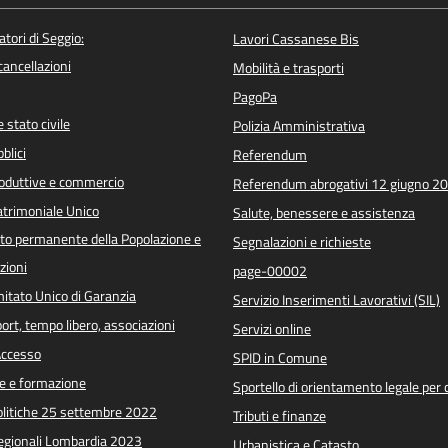
atori di Seggio:
Lavori Cassanese Bis
/cancellazioni
Mobilità e trasporti
PagoPa
 stato civile
Polizia Amministrativa
blici
Referendum
roduttive e commercio
Referendum abrogativi 12 giugno 2
trimoniale Unico
Salute, benessere e assistenza
o permanente della Popolazione e
Segnalazioni e richieste
zioni
page-00002
itato Unico di Garanzia
Servizio Inserimenti Lavorativi (SIL)
port, tempo libero, associazioni
Servizi online
 Accesso
SPID in Comune
e e formazione
Sportello di orientamento legale per c
Politiche 25 settembre 2022
Tributi e finanze
Regionali Lombardia 2023
Urbanistica e Catasto