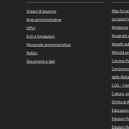
Albo Scrut
Organi di governo
iscrizioni
Aree amministrative
Ambiente
Uffici
Anagrafe e
Enti e fondazioni
Appalti pub
Personale amministrativo
Attività p
Politici
Canone Pa
Documenti e dati
Censiment
delle Abita
CUG - Com
Cultura, s
Diritto di
Educazion
Elezioni 
Elezioni 