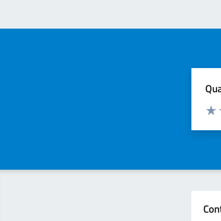
Qua
Valuta
Valu
Con