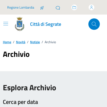
Vai ai contenuti
Vai al footer
Regione Lombardia
Città di Segrate
Home
/
Novità
/
Notizie
/
Archivio
Archivio
Esplora Archivio
Cerca per data