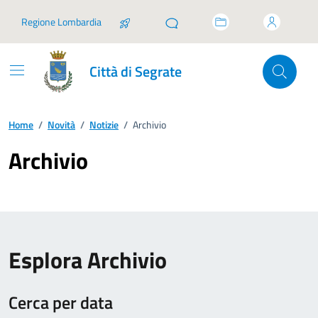
Vai ai contenuti
Vai al footer
Regione Lombardia
Città di Segrate
Home
/
Novità
/
Notizie
/
Archivio
Archivio
Esplora Archivio
Cerca per data