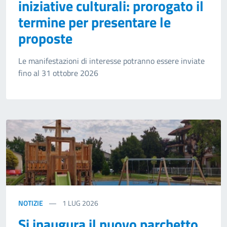
iniziative culturali: prorogato il
termine per presentare le
proposte
Le manifestazioni di interesse potranno essere inviate
fino al 31 ottobre 2026
NOTIZIE
1
LUG 2026
Si inaugura il nuovo parchetto