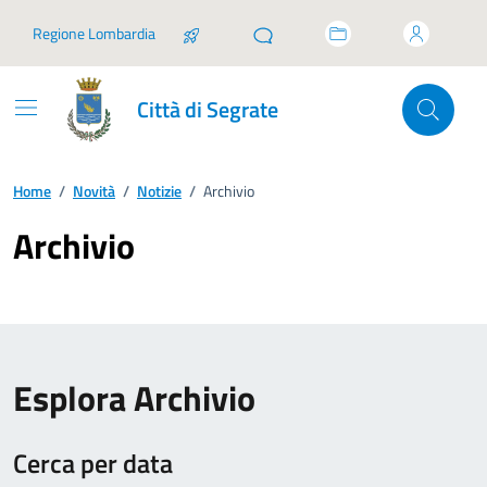
Vai ai contenuti
Vai al footer
Regione Lombardia
Città di Segrate
Home
/
Novità
/
Notizie
/
Archivio
Archivio
Esplora Archivio
Cerca per data