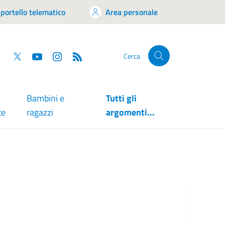
portello telematico
Area personale
tsapp
Facebook
Twitter
YouTube
RSS
Cerca
Bambini e
Tutti gli
te
ragazzi
argomenti...