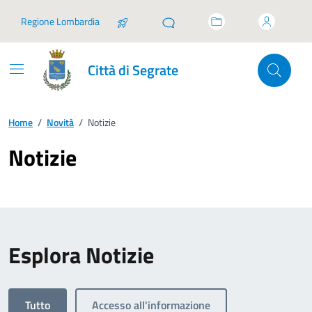
Vai ai contenuti
Vai al footer
Regione Lombardia
Città di Segrate
Home
/
Novità
/
Notizie
Notizie
Esplora Notizie
Tutto
Accesso all'informazione