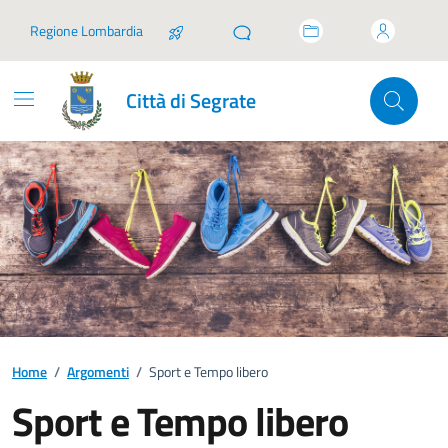
Vai ai contenuti
Vai al footer
Regione Lombardia
Città di Segrate
Home
/
Argomenti
/
Sport e Tempo libero
Sport e Tempo libero