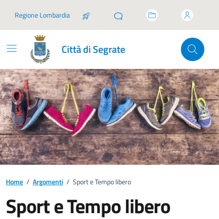
Vai ai contenuti
Vai al footer
Regione Lombardia
Città di Segrate
Home
/
Argomenti
/
Sport e Tempo libero
Sport e Tempo libero