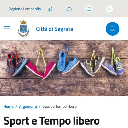
Vai ai contenuti
Vai al footer
Regione Lombardia
Città di Segrate
Home
/
Argomenti
/
Sport e Tempo libero
Sport e Tempo libero