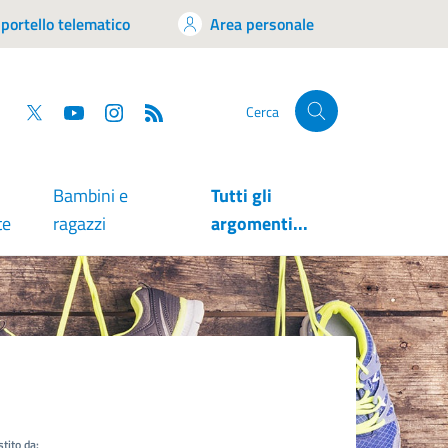
portello telematico
Area personale
tsapp
Facebook
Twitter
YouTube
RSS
Cerca
Bambini e
Tutti gli
te
ragazzi
argomenti...
tito da: