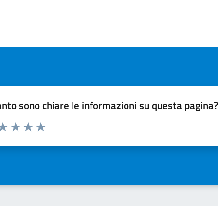
nto sono chiare le informazioni su questa pagina
 da 1 a 5 stelle la pagina
ta 1 stelle su 5
Valuta 2 stelle su 5
Valuta 3 stelle su 5
Valuta 4 stelle su 5
Valuta 5 stelle su 5