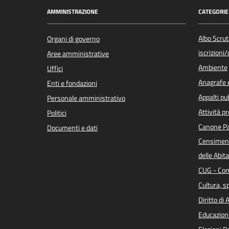
AMMINISTRAZIONE
CATEGORIE 
Albo Scrut
Organi di governo
iscrizioni
Aree amministrative
Ambiente
Uffici
Anagrafe e
Enti e fondazioni
Appalti pub
Personale amministrativo
Attività p
Politici
Canone Pa
Documenti e dati
Censiment
delle Abita
CUG - Com
Cultura, s
Diritto di
Educazion