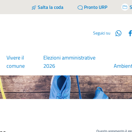
Salta la coda
Pronto URP
S
Wha
Seguici su
Vivere il
Elezioni amministrative
comune
2026
Ambien
Questo argomento è ges