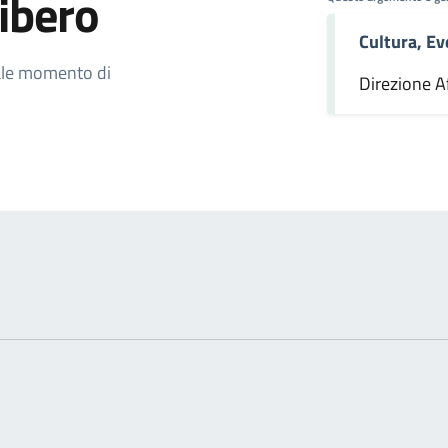
ibero
Cultura, Ev
omento
quale momento di
Direzione Af