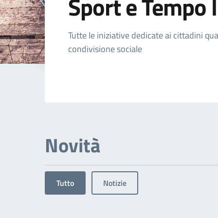
Sport e Tempo l
Dettagli dell'arg
Tutte le iniziative dedicate ai cittadini 
condivisione sociale
Novità
Tutto
Notizie