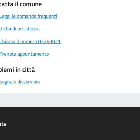
tatta il comune
Leggi le domande frequenti
Richiedi assistenza
Chiama il numero 02269021
Prenota appuntamento
lemi in città
Segnala disservizio
ate