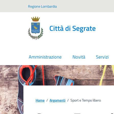
Vai ai contenuti
Vai al footer
Regione Lombardia
Città di Segrate
Amministrazione
Novità
Servizi
Home
/
Argomenti
/
Sport e Tempo libero