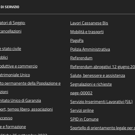
DI SERVIZIO
atori di Seggio:
Lavori Cassanese Bis
/cancellazioni
Mobilità e trasporti
PagoPa
 stato civile
Polizia Amministrativa
blici
Referendum
roduttive e commercio
Referendum abrogativi 12 giugno 2
trimoniale Unico
Salute, benessere e assistenza
o permanente della Popolazione e
Segnalazioni e richieste
zioni
page-00002
itato Unico di Garanzia
Servizio Inserimenti Lavorativi (SIL)
port, tempo libero, associazioni
Servizi online
 Accesso
SPID in Comune
e e formazione
Sportello di orientamento legale per c