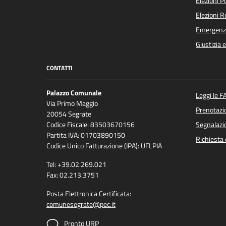
Elezioni 
Elezioni 
Emergenz
Giustizia 
CONTATTI
Palazzo Comunale
Leggi le F
Via Primo Maggio
Prenotaz
20054 Segrate
Codice Fiscale: 83503670156
Segnalazio
Partita IVA: 01703890150
Richiesta 
Codice Unico Fatturazione (IPA): UFLPIA
Tel: +39.02.269.021
Fax: 02.213.3751
Posta Elettronica Certificata:
comunesegrate@pec.it
Pronto URP