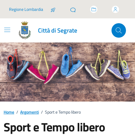
Vai ai contenuti
Vai al footer
Regione Lombardia
Città di Segrate
Home
/
Argomenti
/
Sport e Tempo libero
Sport e Tempo libero