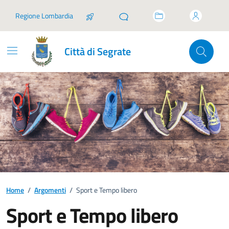
Vai ai contenuti
Vai al footer
Regione Lombardia
Città di Segrate
Home
/
Argomenti
/
Sport e Tempo libero
Sport e Tempo libero