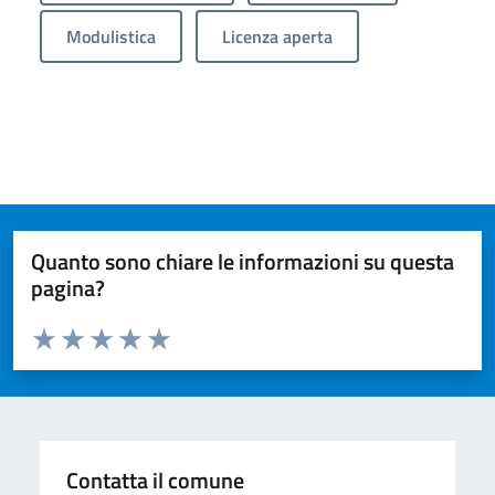
Modulistica
Licenza aperta
Quanto sono chiare le informazioni su questa
pagina?
Valuta da 1 a 5 stelle la pagina
Valuta 1 stelle su 5
Valuta 2 stelle su 5
Valuta 3 stelle su 5
Valuta 4 stelle su 5
Valuta 5 stelle su 5
Contatta il comune