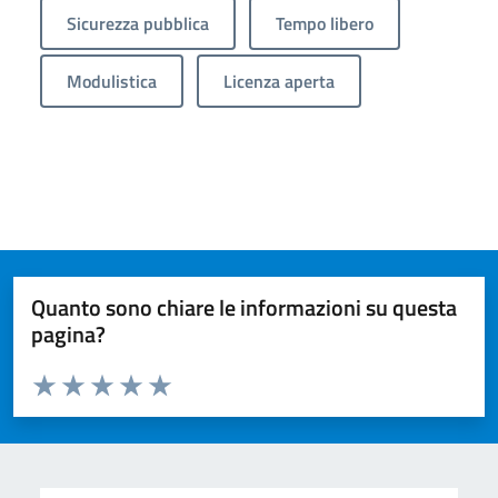
Sicurezza pubblica
Tempo libero
Modulistica
Licenza aperta
Quanto sono chiare le informazioni su questa
pagina?
Valuta da 1 a 5 stelle la pagina
Valuta 1 stelle su 5
Valuta 2 stelle su 5
Valuta 3 stelle su 5
Valuta 4 stelle su 5
Valuta 5 stelle su 5