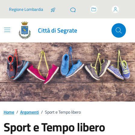
Vai ai contenuti
Vai al footer
Regione Lombardia
Città di Segrate
Home
/
Argomenti
/
Sport e Tempo libero
Sport e Tempo libero