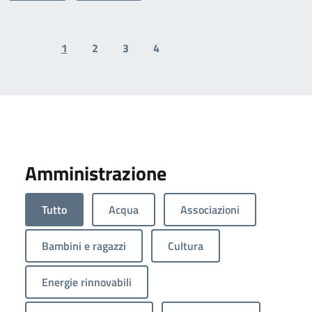
1
2
3
4
Previous page
Next page
Amministrazione
Tutto
Acqua
Associazioni
Bambini e ragazzi
Cultura
Energie rinnovabili