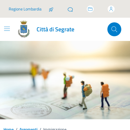
Vai ai contenuti
Vai al footer
Regione Lombardia
Città di Segrate
Home
/
Argomenti
/
Immigrazione