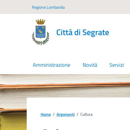
Vai ai contenuti
Vai al footer
Regione Lombardia
Città di Segrate
Amministrazione
Novità
Servizi
Home
/
Argomenti
/
Cultura