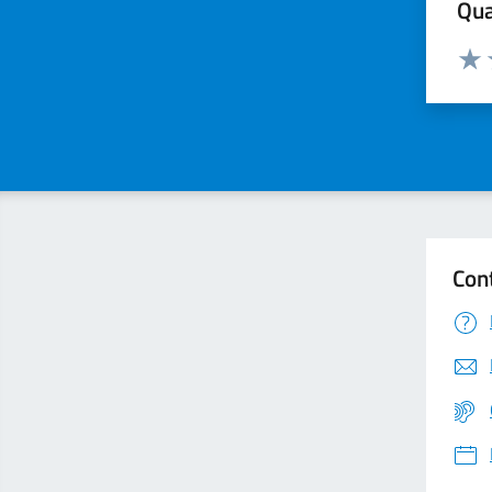
Qua
Valuta
Valu
Con