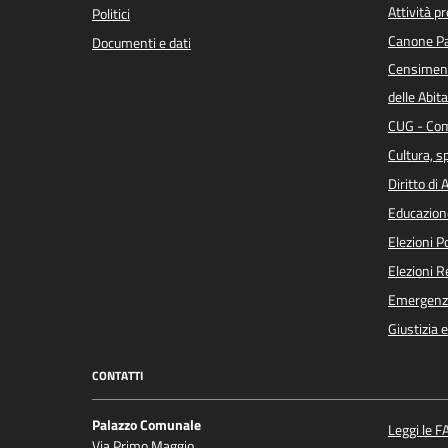
Attività p
Politici
Canone Pa
Documenti e dati
Censiment
delle Abita
CUG - Com
Cultura, s
Diritto di
Educazion
Elezioni 
Elezioni 
Emergenz
Giustizia 
CONTATTI
Palazzo Comunale
Leggi le F
Via Primo Maggio