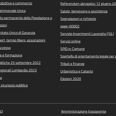
roduttive e commercio
Referendum abrogativi 12 giugno 2
trimoniale Unico
Salute, benessere e assistenza
o permanente della Popolazione e
Segnalazioni e richieste
zioni
page-00002
itato Unico di Garanzia
Servizio Inserimenti Lavorativi (SIL)
port, tempo libero, associazioni
Servizi online
 Accesso
SPID in Comune
e e formazione
Sportello di orientamento legale per c
Politiche 25 settembre 2022
Tributi e finanze
Regionali Lombardia 2023
Urbanistica e Catasto
a
Elezioni 2020
e sicurezza pubblica
AQ
Amministrazione trasparente