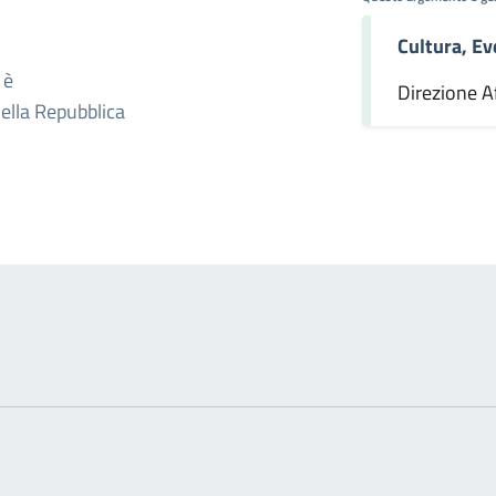
Cultura, Ev
omento
 è
Direzione Af
della Repubblica