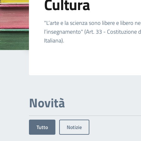
Cultura
Dettagli dell'arg
"L’arte e la scienza sono libere e libero ne
l’insegnamento" (Art. 33 - Costituzione 
Italiana).
Novità
Tutto
Notizie