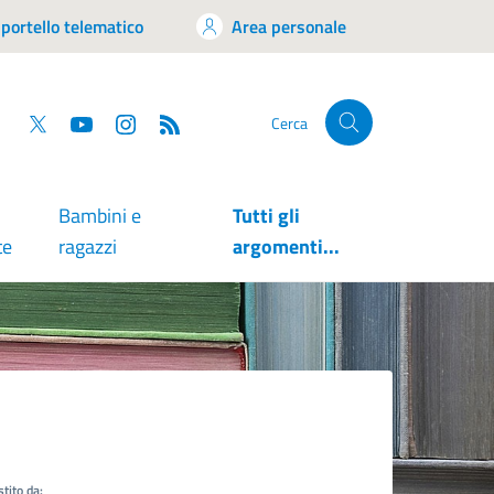
portello telematico
Area personale
tsapp
Facebook
Twitter
YouTube
RSS
Cerca
Bambini e
Tutti gli
te
ragazzi
argomenti...
tito da: