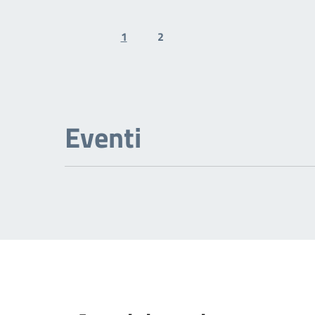
1
2
Previous page
Next page
Eventi