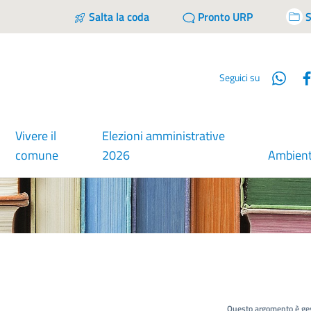
Salta la coda
Pronto URP
S
Wha
Seguici su
Vivere il
Elezioni amministrative
comune
2026
Ambien
Questo argomento è ges