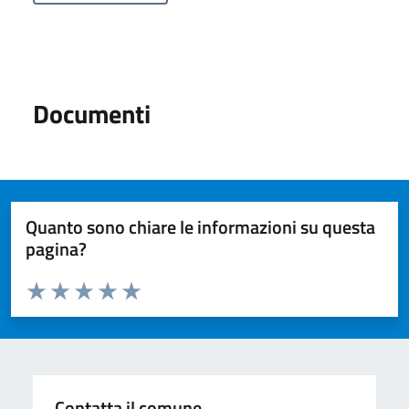
Documenti
Quanto sono chiare le informazioni su questa
pagina?
Valuta da 1 a 5 stelle la pagina
Valuta 1 stelle su 5
Valuta 2 stelle su 5
Valuta 3 stelle su 5
Valuta 4 stelle su 5
Valuta 5 stelle su 5
Contatta il comune