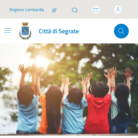
Vai ai contenuti
Vai al footer
Regione Lombardia
Città di Segrate