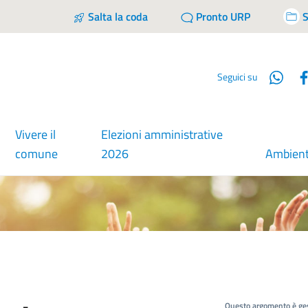
Salta la coda
Pronto URP
S
Wha
Seguici su
Vivere il
Elezioni amministrative
comune
2026
Ambien
Questo argomento è ges