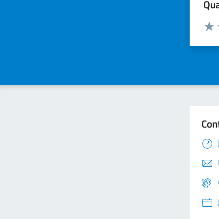
Qua
Valuta
Valu
Con