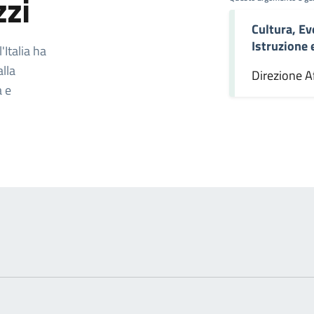
zzi
Cultura, Ev
omento
Istruzione
Italia ha
alla
Direzione Af
a e