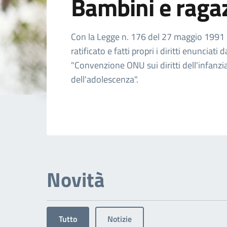
Bambini e raga
Dettagli dell'arg
Con la Legge n. 176 del 27 maggio 1991 l'
ratificato e fatti propri i diritti enunciati d
"Convenzione ONU sui diritti dell'infanzi
dell'adolescenza".
Novità
Tutto
Notizie