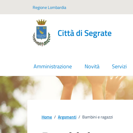
Vai ai contenuti
Vai al footer
Regione Lombardia
Città di Segrate
Amministrazione
Novità
Servizi
Home
/
Argomenti
/
Bambini e ragazzi