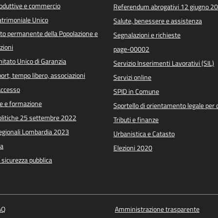
roduttive e commercio
Referendum abrogativi 12 giugno 2
trimoniale Unico
Salute, benessere e assistenza
o permanente della Popolazione e
Segnalazioni e richieste
zioni
page-00002
itato Unico di Garanzia
Servizio Inserimenti Lavorativi (SIL)
port, tempo libero, associazioni
Servizi online
 Accesso
SPID in Comune
e e formazione
Sportello di orientamento legale per c
Politiche 25 settembre 2022
Tributi e finanze
Regionali Lombardia 2023
Urbanistica e Catasto
a
Elezioni 2020
e sicurezza pubblica
AQ
Amministrazione trasparente