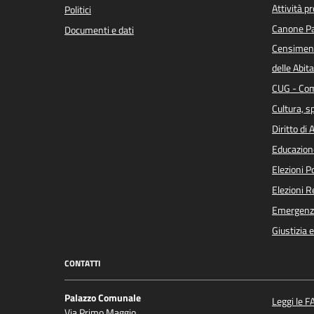
Attività p
Politici
Canone Pa
Documenti e dati
Censiment
delle Abita
CUG - Com
Cultura, s
Diritto di
Educazion
Elezioni 
Elezioni 
Emergenz
Giustizia 
CONTATTI
Palazzo Comunale
Leggi le F
Via Primo Maggio