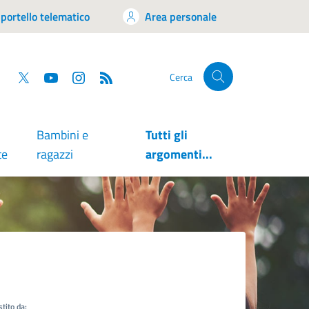
portello telematico
Area personale
tsapp
Facebook
Twitter
YouTube
RSS
Cerca
Bambini e
Tutti gli
te
ragazzi
argomenti...
tito da: