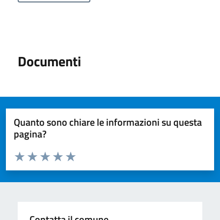
Documenti
Quanto sono chiare le informazioni su questa
pagina?
Valuta da 1 a 5 stelle la pagina
Valuta 1 stelle su 5
Valuta 2 stelle su 5
Valuta 3 stelle su 5
Valuta 4 stelle su 5
Valuta 5 stelle su 5
Contatta il comune