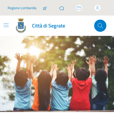
Vai ai contenuti
Vai al footer
Regione Lombardia
Città di Segrate