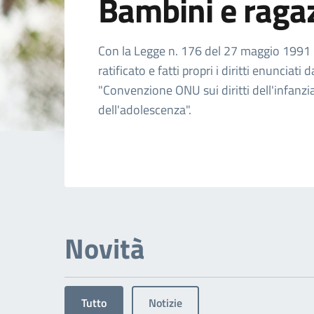
Bambini e raga
Dettagli dell'arg
Con la Legge n. 176 del 27 maggio 1991 l'
ratificato e fatti propri i diritti enunciati d
"Convenzione ONU sui diritti dell'infanzi
dell'adolescenza".
Novità
Tutto
Notizie