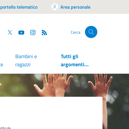
portello telematico
Area personale
tsapp
Facebook
Twitter
YouTube
RSS
Cerca
Bambini e
Tutti gli
te
ragazzi
argomenti...
tito da: