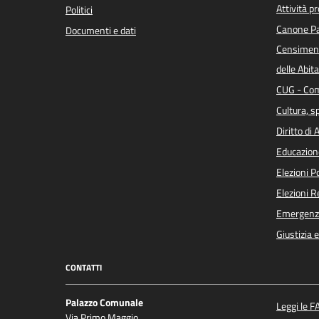
Attività p
Politici
Canone Pa
Documenti e dati
Censiment
delle Abita
CUG - Com
Cultura, s
Diritto di
Educazion
Elezioni 
Elezioni 
Emergenz
Giustizia 
CONTATTI
Palazzo Comunale
Leggi le F
Via Primo Maggio