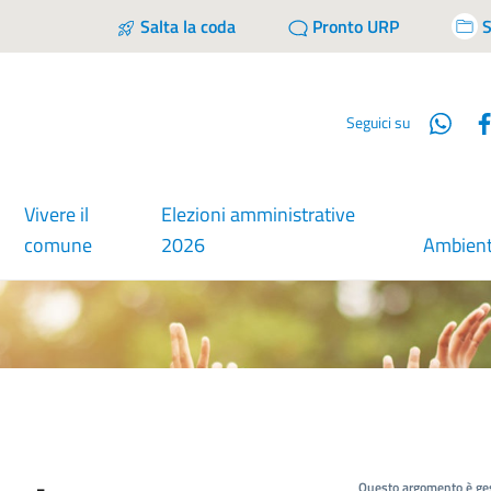
Salta la coda
Pronto URP
S
Wha
Seguici su
Vivere il
Elezioni amministrative
comune
2026
Ambien
Questo argomento è ges