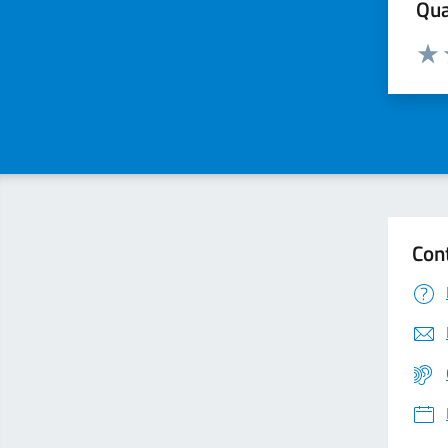
Qua
Valuta
Valu
Con