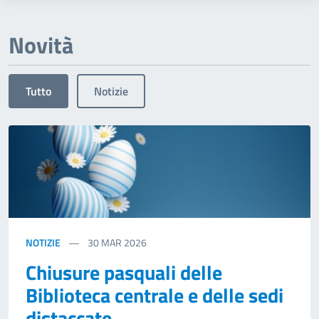
Novità
Tutto
Notizie
NOTIZIE
30
MAR 2026
Chiusure pasquali delle
Biblioteca centrale e delle sedi
distaccate