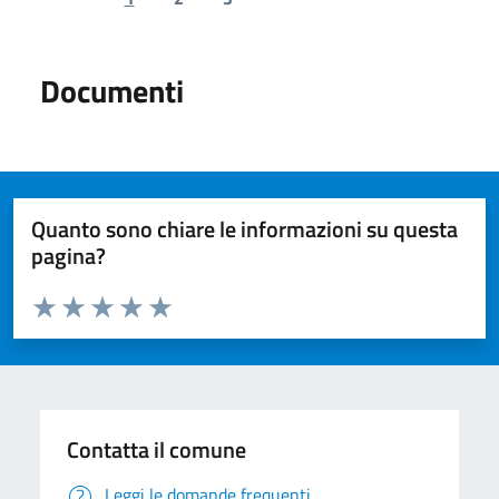
Previous page
Next page
Documenti
Quanto sono chiare le informazioni su questa
pagina?
Valuta da 1 a 5 stelle la pagina
Valuta 1 stelle su 5
Valuta 2 stelle su 5
Valuta 3 stelle su 5
Valuta 4 stelle su 5
Valuta 5 stelle su 5
Contatta il comune
Leggi le domande frequenti