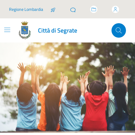
Vai ai contenuti
Vai al footer
Regione Lombardia
Città di Segrate