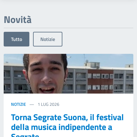
Novità
Tutto
Notizie
NOTIZIE
1
LUG 2026
Torna Segrate Suona, il festival
della musica indipendente a
Segrate