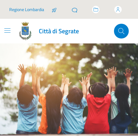
Vai ai contenuti
Vai al footer
Regione Lombardia
Città di Segrate