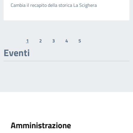
Cambia il recapito della storica La Scighera
1
2
3
4
5
Previous page
Next page
Eventi
Amministrazione