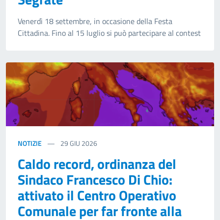
Venerdì 18 settembre, in occasione della Festa
Cittadina. Fino al 15 luglio si può partecipare al contest
NOTIZIE
29
GIU 2026
Caldo record, ordinanza del
Sindaco Francesco Di Chio:
attivato il Centro Operativo
Comunale per far fronte alla