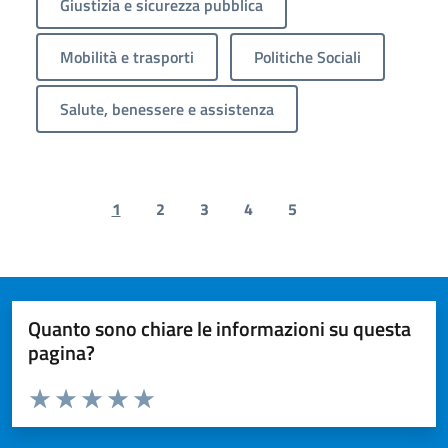
Giustizia e sicurezza pubblica
Mobilità e trasporti
Politiche Sociali
Salute, benessere e assistenza
1
2
3
4
5
Previous page
Next page
Quanto sono chiare le informazioni su questa
pagina?
Valuta da 1 a 5 stelle la pagina
Valuta 1 stelle su 5
Valuta 2 stelle su 5
Valuta 3 stelle su 5
Valuta 4 stelle su 5
Valuta 5 stelle su 5