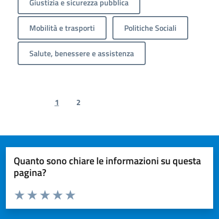
Giustizia e sicurezza pubblica
Mobilità e trasporti
Politiche Sociali
Salute, benessere e assistenza
1
2
Previous page
Next page
Quanto sono chiare le informazioni su questa
pagina?
Valuta da 1 a 5 stelle la pagina
Valuta 1 stelle su 5
Valuta 2 stelle su 5
Valuta 3 stelle su 5
Valuta 4 stelle su 5
Valuta 5 stelle su 5