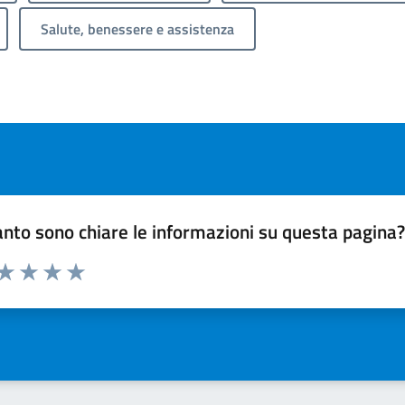
Salute, benessere e assistenza
nto sono chiare le informazioni su questa pagina
 da 1 a 5 stelle la pagina
ta 1 stelle su 5
Valuta 2 stelle su 5
Valuta 3 stelle su 5
Valuta 4 stelle su 5
Valuta 5 stelle su 5