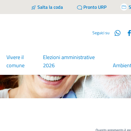
Salta la coda
Pronto URP
S
Wha
Seguici su
Vivere il
Elezioni amministrative
comune
2026
Ambien
Questo argomento è ges