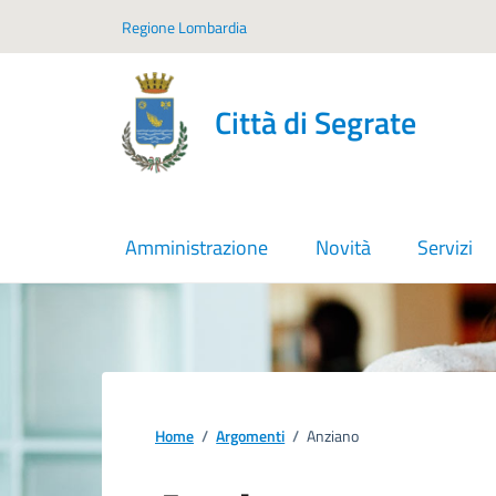
Vai ai contenuti
Vai al footer
Regione Lombardia
Città di Segrate
Amministrazione
Novità
Servizi
Home
/
Argomenti
/
Anziano