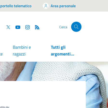
portello telematico
Area personale
tsapp
Facebook
Twitter
YouTube
RSS
Cerca
Bambini e
Tutti gli
te
ragazzi
argomenti...
tito da: