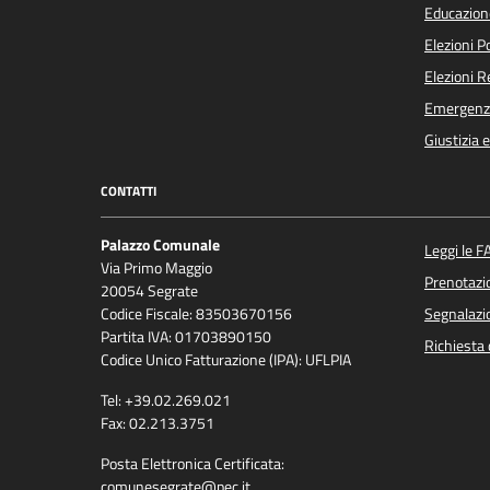
Educazion
Elezioni 
Elezioni 
Emergenz
Giustizia 
CONTATTI
Palazzo Comunale
Leggi le F
Via Primo Maggio
Prenotaz
20054 Segrate
Codice Fiscale: 83503670156
Segnalazio
Partita IVA: 01703890150
Richiesta 
Codice Unico Fatturazione (IPA): UFLPIA
Tel: +39.02.269.021
Fax: 02.213.3751
Posta Elettronica Certificata:
comunesegrate@pec.it