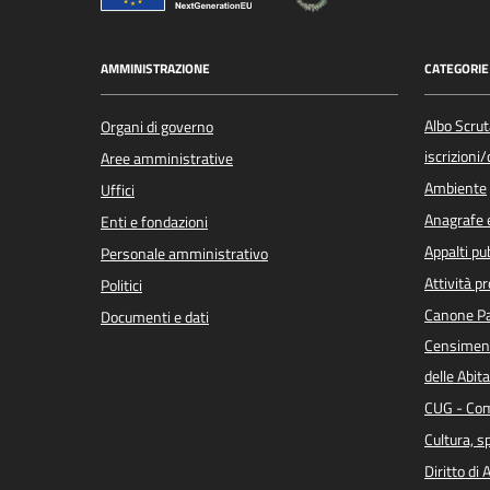
AMMINISTRAZIONE
CATEGORIE 
Albo Scrut
Organi di governo
iscrizioni
Aree amministrative
Ambiente
Uffici
Anagrafe e
Enti e fondazioni
Appalti pub
Personale amministrativo
Attività p
Politici
Canone Pa
Documenti e dati
Censiment
delle Abita
CUG - Com
Cultura, s
Diritto di