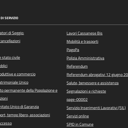
DI SERVIZIO
atori di Seggio:
Lavori Cassanese Bis
/cancellazioni
Mobilità e trasporti
PagoPa
 stato civile
Polizia Amministrativa
blici
Referendum
roduttive e commercio
Referendum abrogativi 12 giugno 2
trimoniale Unico
Salute, benessere e assistenza
o permanente della Popolazione e
Segnalazioni e richieste
zioni
page-00002
itato Unico di Garanzia
Servizio Inserimenti Lavorativi (SIL)
port, tempo libero, associazioni
Servizi online
 Accesso
SPID in Comune