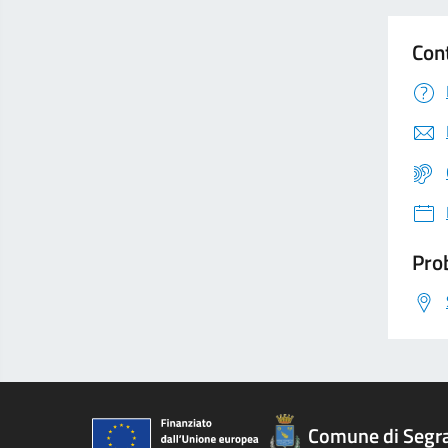
Con
Prob
Comune di Segr