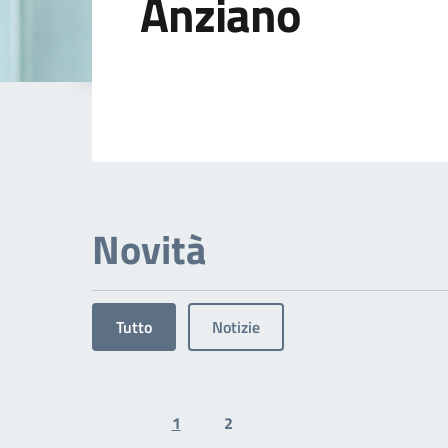
Anziano
Dettagli dell'arg
Novità
Tutto
Notizie
1
2
Previous page
Next page