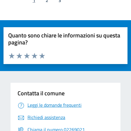
1
2
3
Previous page
Next page
Quanto sono chiare le informazioni su questa
pagina?
Valuta da 1 a 5 stelle la pagina
Valuta 1 stelle su 5
Valuta 2 stelle su 5
Valuta 3 stelle su 5
Valuta 4 stelle su 5
Valuta 5 stelle su 5
Contatta il comune
Leggi le domande frequenti
Richiedi assistenza
Chiama il numero 02269021