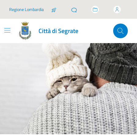
Vai ai contenuti
Vai al footer
Regione Lombardia
Città di Segrate