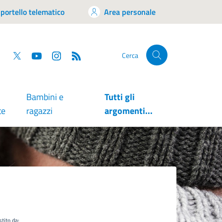
portello telematico
Area personale
tsapp
Facebook
Twitter
YouTube
RSS
Cerca
Bambini e
Tutti gli
te
ragazzi
argomenti...
tito da: