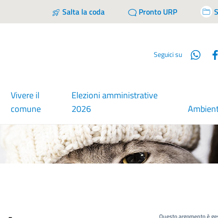
Salta la coda
Pronto URP
S
Wha
Seguici su
Vivere il
Elezioni amministrative
comune
2026
Ambien
Questo argomento è ges