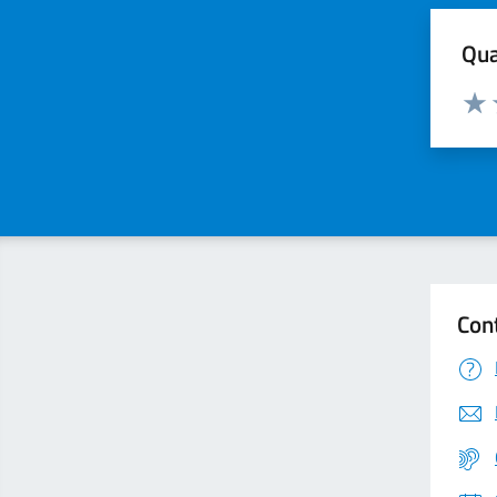
Qua
Valuta
Valu
Con