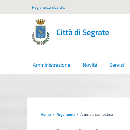
Vai ai contenuti
Vai al footer
Regione Lombardia
Città di Segrate
Amministrazione
Novità
Servizi
Home
/
Argomenti
/
Animale domestico