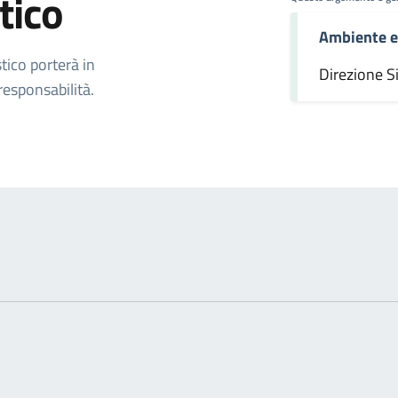
tico
Ambiente e
omento
tico porterà in
Direzione S
esponsabilità.