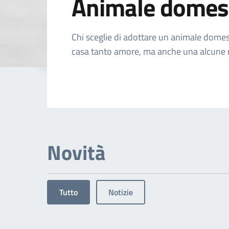
Animale domes
Dettagli dell'arg
Chi sceglie di adottare un animale domes
casa tanto amore, ma anche una alcune r
Novità
Tutto
Notizie