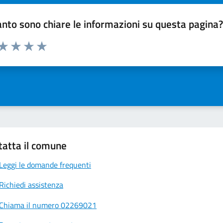
nto sono chiare le informazioni su questa pagina
 da 1 a 5 stelle la pagina
ta 1 stelle su 5
Valuta 2 stelle su 5
Valuta 3 stelle su 5
Valuta 4 stelle su 5
Valuta 5 stelle su 5
tatta il comune
Leggi le domande frequenti
Richiedi assistenza
Chiama il numero 02269021