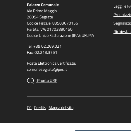
Palazzo Comunale
Leggi le F
Via Primo Maggio
Prenotaz
20054 Segrate
Codice Fiscale: 83503670156
Segnalazio
Partita IVA: 01703890150
Richiesta 
Codice Unico Fatturazione (IPA): UFLPIA
Tel: +39.02.269.021
Fax: 02.213.3751
Posta Elettronica Certificata:
comunesegrate@pec.it
Pronto URP
CC
Credits
Mappa del sito