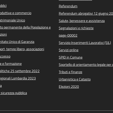
blici
Referendum
roduttive e commercio
Referendum abrogativi 12 giugno 2
trimoniale Unico
Salute, benessere e assistenza
o permanente della Popolazione e
Segnalazioni e richieste
zioni
page-00002
itato Unico di Garanzia
Servizio Inserimenti Lavorativi (SIL)
port, tempo libero, associazioni
Servizi online
 Accesso
SPID in Comune
e e formazione
Sportello di orientamento legale per c
Politiche 25 settembre 2022
Tributi e finanze
Regionali Lombardia 2023
Urbanistica e Catasto
a
Elezioni 2020
e sicurezza pubblica