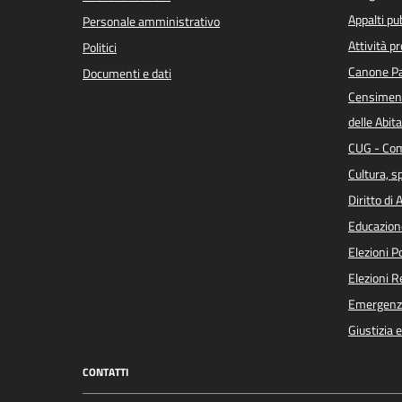
Appalti pub
Personale amministrativo
Attività p
Politici
Canone Pa
Documenti e dati
Censiment
delle Abita
CUG - Com
Cultura, s
Diritto di
Educazion
Elezioni 
Elezioni 
Emergenz
Giustizia 
CONTATTI