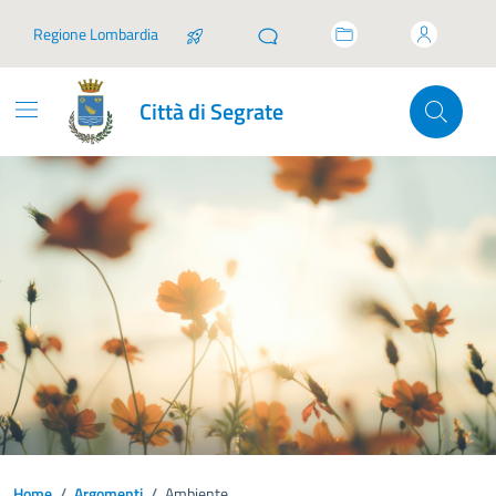
Vai ai contenuti
Vai al footer
Regione Lombardia
Città di Segrate
Home
/
Argomenti
/
Ambiente