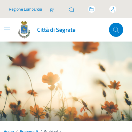
Vai ai contenuti
Vai al footer
Regione Lombardia
Città di Segrate
Home
/
Argomenti
/
Ambiente