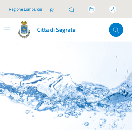
Vai ai contenuti
Vai al footer
Regione Lombardia
Città di Segrate